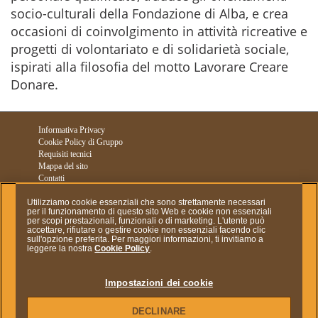
socio-culturali della Fondazione di Alba, e crea
occasioni di coinvolgimento in attività ricreative e
progetti di volontariato e di solidarietà sociale,
ispirati alla filosofia del motto Lavorare Creare
Donare.
Informativa Privacy
Cookie Policy di Gruppo
Requisiti tecnici
Mappa del sito
Contatti
Gestione Profilo
Utilizziamo cookie essenziali che sono strettamente necessari
per il funzionamento di questo sito Web e cookie non essenziali
www.ferrero.com
per scopi prestazionali, funzionali o di marketing. L'utente può
accettare, rifiutare o gestire cookie non essenziali facendo clic
sull'opzione preferita. Per maggiori informazioni, ti invitiamo a
copyright © Ferrero 2020
leggere la nostra
Cookie Policy
.
Impostazioni dei cookie
Per le fotografie inserite all'interno del sito www.fondazioneferrero.it si
ringraziano: Archivio Fondazione Ferrero, Alba - Alberto Piovano - Giorgio
DECLINARE
Risi - Olivia Arthur / Magnum Photos