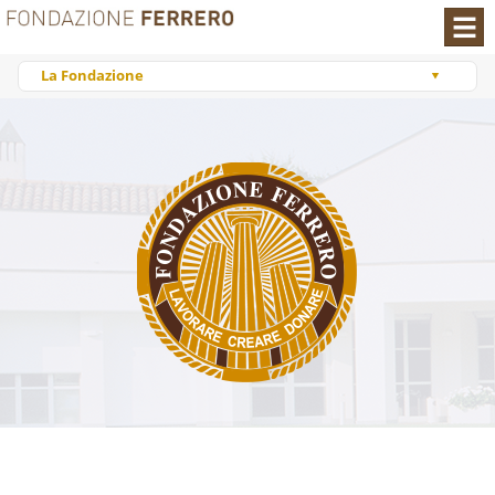
You are visiting:
La Fondazione
Homepage
FONDAZIONE
La Fondazione