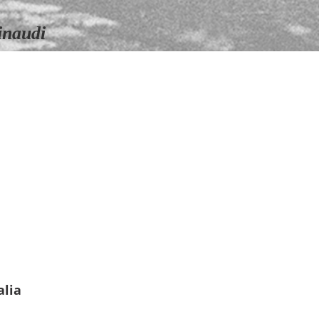
o
inaudi
alia