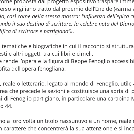
 come proposta dal progetto espositivo traspare imme
verso virgiliano tratto dal proemio dell’Eneide («arm
lio, così come della stessa mostra: l’influenza dell’epica c
ndo il suo destino di scrittore; la celebre nota del Diari
fica di scrittore e partigiano”
».
ni tematiche e biografiche in cui il racconto si strutt
i e altri oggetti tra cui libri e cimeli.
rende l’opera e la figura di Beppe Fenoglio accessibil
ofita dell’opera fenogliana.
 reale o letterario, legato al mondo di Fenoglio, utile 
area che precede le sezioni e costituisce una sorta di 
mi di Fenoglio partigiano, in particolare una carabina
io 44.
 a loro volta un titolo riassuntivo e un nome, reale o 
 carattere che concentrerà la sua attenzione e si inca