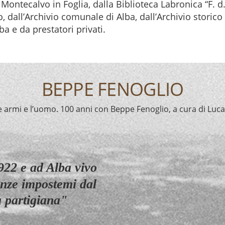
i Montecalvo in Foglia, dalla Biblioteca Labronica “F. d.
o, dall’Archivio comunale di Alba, dall’Archivio storic
a e da prestatori privati.
BEPPE FENOGLIO
e armi e l’uomo. 100 anni con Beppe Fenoglio, a cura di Luc
922 e ad Alba vivo
enze impostemi dal
ta partigiana"