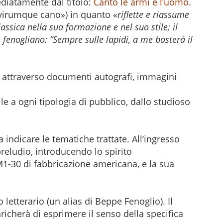
diatamente dal titolo:
Canto le armi e l’uomo
.
a virumque cano») in quanto «
riflette e riassume
lassica nella sua formazione e nel suo stile; il
o fenogliano: “Sempre sulle lapidi, a me basterà il
ura attraverso documenti autografi, immagini
e a ogni tipologia di pubblico, dallo studioso
a indicare le tematiche trattate. All’ingresso
preludio, introducendo lo spirito
 M1-30 di fabbricazione americana, e la sua
letterario (un alias di Beppe Fenoglio). Il
richerà di esprimere il senso della specifica