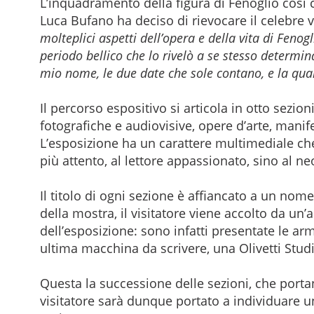
L’inquadramento della figura di Fenoglio così
Luca Bufano ha deciso di rievocare il celebre 
molteplici aspetti dell’opera e della vita di Fenog
periodo bellico che lo rivelò a se stesso determina
mio nome, le due date che sole contano, e la quali
Il percorso espositivo si articola in otto sezio
fotografiche e audiovisive, opere d’arte, manifest
L’esposizione ha un carattere multimediale che 
più attento, al lettore appassionato, sino al ne
Il titolo di ogni sezione è affiancato a un nome,
della mostra, il visitatore viene accolto da un’
dell’esposizione: sono infatti presentate le ar
ultima macchina da scrivere, una Olivetti Stud
Questa la successione delle sezioni, che portano
visitatore sarà dunque portato a individuare un