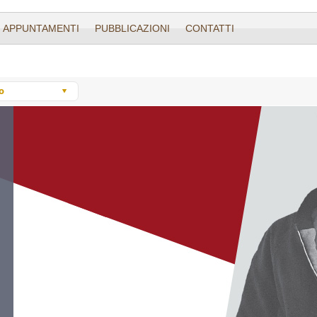
I APPUNTAMENTI
PUBBLICAZIONI
CONTATTI
o
e
o
tino
La Poesia
a