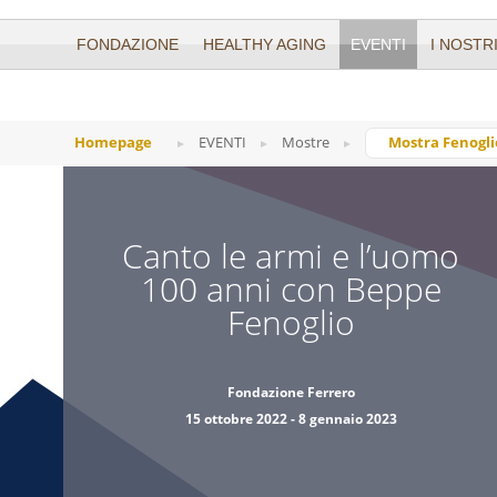
FONDAZIONE
HEALTHY AGING
EVENTI
I NOSTR
Homepage
EVENTI
Mostre
Mostra Fenogli
Mostra Lartigu
Mostra Fenogli
Canto le armi e l’uomo
Mostra Soffian
100 anni con Beppe
Mostra “BURRI 
Fenoglio
della materia”
Burri a casa tu
Fondazione Ferrero
15 ottobre 2022 - 8 gennaio 2023