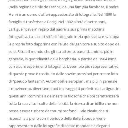
(nella regione dell’Île de France) da una famiglia facoltosa, il padre
Henri è un uomo d’affari appassionato di fotografia. Nel 1899 la
famiglia si trasferisce a Parigi. Nel 1902 all’età di sette anni,
Lartigue riceve in regalo dal padre la sua prima macchina
fotografica. La sua attività di fotografo inizia qui: scatta e sviluppa
le proprie foto dapprima con l’aiuto del genitore e subito dopo da
solo. Ritrae il mondo che gli sta attorno, parenti, amici e, più in
generale, la quotidianità della borghesia. A partire dal 1904 inizia
con alcuni esperimenti fotografici. L’esempio più rappresentativo
di queste prove è costituito dalle sovrimpressioni per creare foto
di “pseudo fantasmi”. Automobili e aeroplani, ma più in generale
il movimento, diverranno poi tra i soggetti preferiti da Lartigue. In
questi anni comincia a delinearsi la filosofia che poi caratterizzerà
tutta la sua vita: il culto della felicità, la ricerca di un idillio che non
possa essere turbato da traumi profondi. Tale ideale, che si
rispecchia a pieno con il periodo della Belle Époque, viene
rappresentato dalle fotografie di serate mondane e eleganti