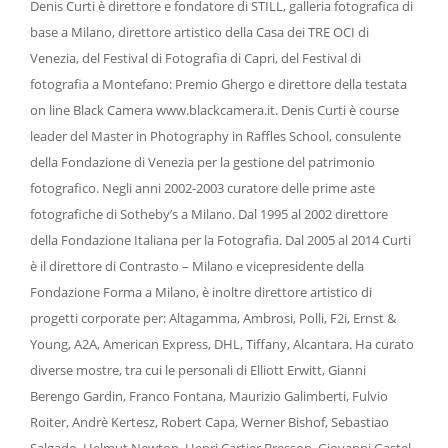
Denis Curti è direttore e fondatore di STILL, galleria fotografica di
base a Milano, direttore artistico della Casa dei TRE OCI di
Venezia, del Festival di Fotografia di Capri, del Festival di
fotografia a Montefano: Premio Ghergo e direttore della testata
on line Black Camera www.blackcamera.it. Denis Curti è course
leader del Master in Photography in Raffles School, consulente
della Fondazione di Venezia per la gestione del patrimonio
fotografico. Negli anni 2002-2003 curatore delle prime aste
fotografiche di Sotheby’s a Milano. Dal 1995 al 2002 direttore
della Fondazione Italiana per la Fotografia. Dal 2005 al 2014 Curti
è il direttore di Contrasto – Milano e vicepresidente della
Fondazione Forma a Milano, è inoltre direttore artistico di
progetti corporate per: Altagamma, Ambrosi, Polli, F2i, Ernst &
Young, A2A, American Express, DHL, Tiffany, Alcantara. Ha curato
diverse mostre, tra cui le personali di Elliott Erwitt, Gianni
Berengo Gardin, Franco Fontana, Maurizio Galimberti, Fulvio
Roiter, Andrè Kertesz, Robert Capa, Werner Bishof, Sebastiao
Salgado, Helmut Newton, Henri Cartier Bresson, Giovanni Gastel,